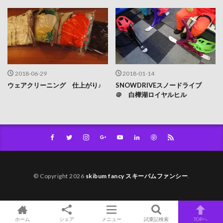
2018-06-29
2018-01-14
ウェアクリーニング 仕上がり♪
SNOWDRIVEスノードライブ
＠ 白樺湖ロイヤルヒル
© Copyright 2026
skibum fancy スキーバムファンシー
.
ホーム
シェア
メニュー
試乗記検索
TOPへ