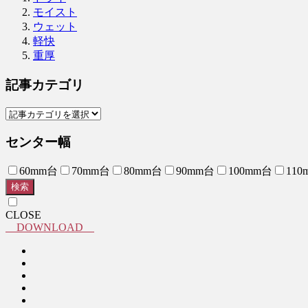
モイスト
ウェット
軽快
重厚
記事カテゴリ
センター幅
60mm台
70mm台
80mm台
90mm台
100mm台
110
検索
CLOSE
DOWNLOAD