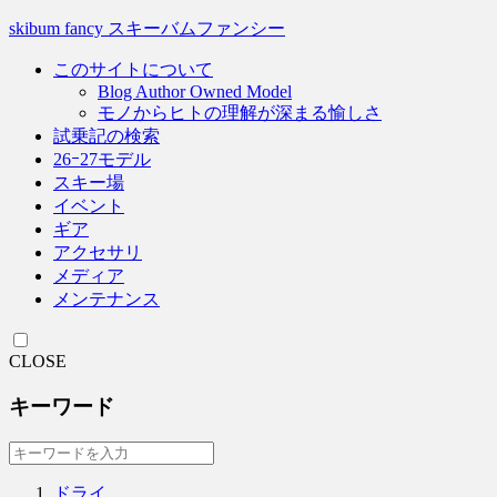
skibum fancy スキーバムファンシー
このサイトについて
Blog Author Owned Model
モノからヒトの理解が深まる愉しさ
試乗記の検索
26ｰ27モデル
スキー場
イベント
ギア
アクセサリ
メディア
メンテナンス
CLOSE
キーワード
ドライ