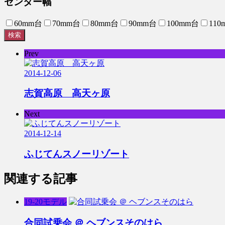
センター幅
60mm台
70mm台
80mm台
90mm台
100mm台
110
検索
Prev
2014-12-06
志賀高原 高天ヶ原
Next
2014-12-14
ふじてんスノーリゾート
関連する記事
19-20モデル
合同試乗会 ＠ ヘブンスそのはら