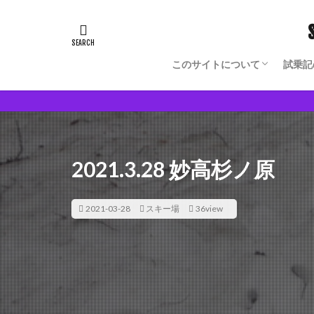
このサイトについて
試乗記
Blog Author Owned Model
モノからヒトの理解が深まる
2021.3.28 妙高杉ノ原
2021-03-28
スキー場
36view