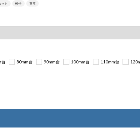
ェット
軽快
重厚
m台
80mm台
90mm台
100mm台
110mm台
120