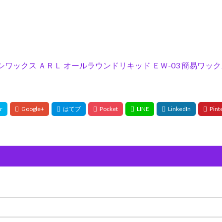
ハヤシワックス ＡＲＬ オールラウンドリキッド ＥＷ-03 簡易ワッ