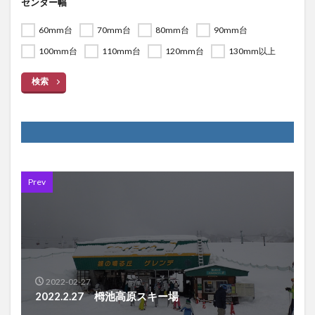
センター幅
60mm台
70mm台
80mm台
90mm台
100mm台
110mm台
120mm台
130mm以上
検索
Prev
2022-02-27
2022.2.27 栂池高原スキー場