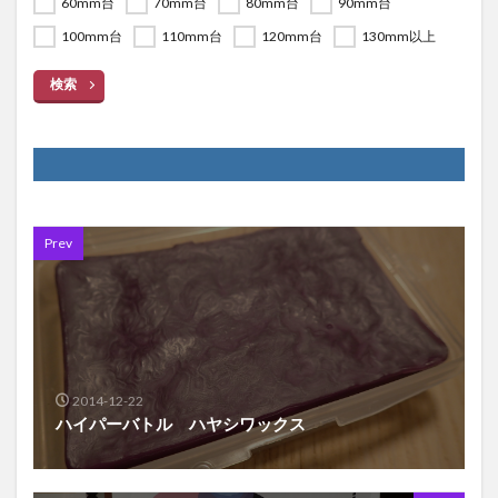
60mm台
70mm台
80mm台
90mm台
100mm台
110mm台
120mm台
130mm以上
検索
Prev
2014-12-22
ハイパーバトル ハヤシワックス