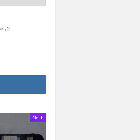
mm台
Next