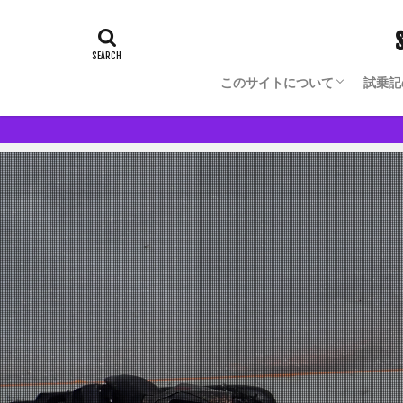
このサイトについて
試乗記
Blog Author Owned Model
モノからヒトの理解が深まる