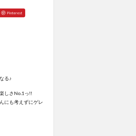
なる♪
しさNo.1っ!!
んにも考えずにゲレ