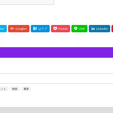
ェット
軽快
重厚