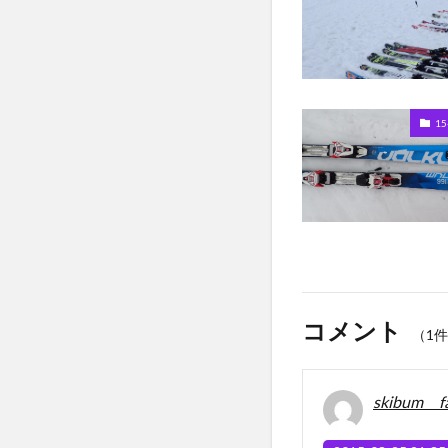
1
コメント
（1
skibum f