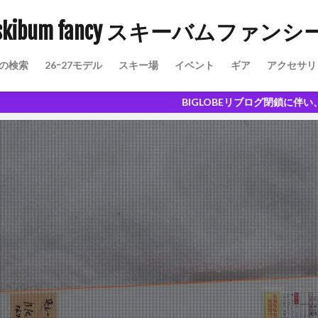
skibum fancy スキーバムファンシ
の検索
26ｰ27モデル
スキー場
イベント
ギア
アクセサリ
愉しさ
BIGLOBEリブログ閉鎖に伴い、こちらに移設しま