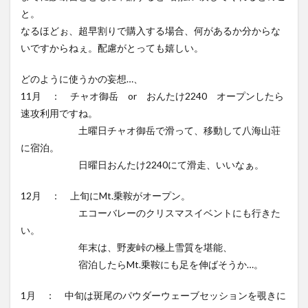
と。
なるほどぉ、超早割りで購入する場合、何があるか分からな
いですからねぇ。配慮がとっても嬉しい。
どのように使うかの妄想…、
11月 ： チャオ御岳 or おんたけ2240 オープンしたら
速攻利用ですね。
土曜日チャオ御岳で滑って、移動して八海山荘
に宿泊。
日曜日おんたけ2240にて滑走、いいなぁ。
12月 ： 上旬にMt.乗鞍がオープン。
エコーバレーのクリスマスイベントにも行きた
い。
年末は、野麦峠の極上雪質を堪能、
宿泊したらMt.乗鞍にも足を伸ばそうか…。
1月 ： 中旬は斑尾のパウダーウェーブセッションを覗きに