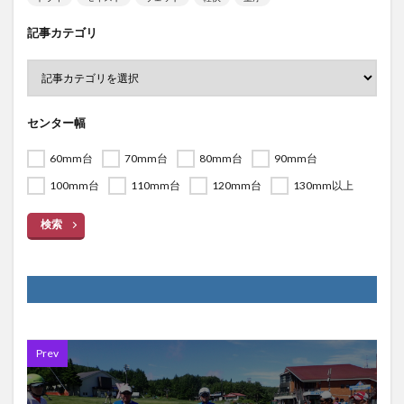
記事カテゴリ
センター幅
60mm台
70mm台
80mm台
90mm台
100mm台
110mm台
120mm台
130mm以上
検索
Prev