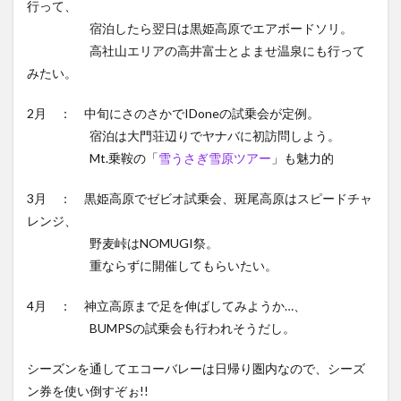
行って、
宿泊したら翌日は黒姫高原でエアボードソリ。
高社山エリアの高井富士とよませ温泉にも行って
みたい。
2月 ： 中旬にさのさかでIDoneの試乗会が定例。
宿泊は大門荘辺りでヤナバに初訪問しよう。
Mt.乗鞍の「
雪うさぎ雪原ツアー
」も魅力的
3月 ： 黒姫高原でゼビオ試乗会、斑尾高原はスピードチャ
レンジ、
野麦峠はNOMUGI祭。
重ならずに開催してもらいたい。
4月 ： 神立高原まで足を伸ばしてみようか…、
BUMPSの試乗会も行われそうだし。
シーズンを通してエコーバレーは日帰り圏内なので、シーズ
ン券を使い倒すぞぉ!!