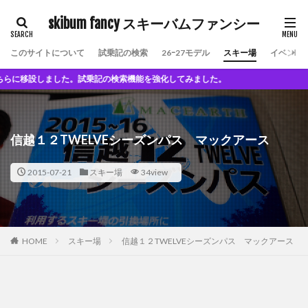
skibum fancy スキーバムファンシー
このサイトについて
試乗記の検索
26ｰ27モデル
スキー場
イベント
しました。試乗記の検索機能を強化してみました。
信越１２TWELVEシーズンパス マックアース
2015-07-21
スキー場
34view
HOME
スキー場
信越１２TWELVEシーズンパス マックアース