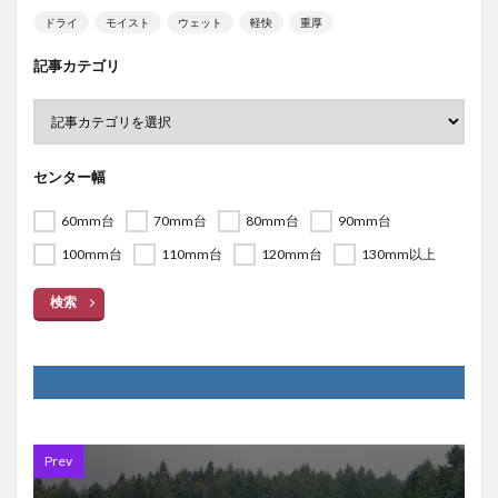
ドライ
モイスト
ウェット
軽快
重厚
記事カテゴリ
センター幅
60mm台
70mm台
80mm台
90mm台
100mm台
110mm台
120mm台
130mm以上
検索
Prev