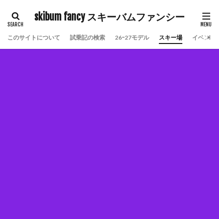
skibum fancy スキーバムファンシー
このサイトについて
試乗記の検索
26ｰ27モデル
スキー場
イベント