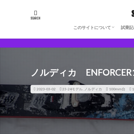
このサイトについて
試乗記
Blog Author Owned Model
モノからヒトの理解が深まる
ノルディカ ENFORCER1
2023-03-02
23-24モデル
,
ノルディカ
100mm台
1