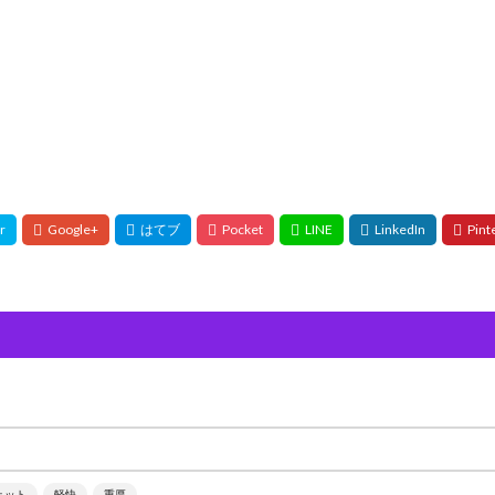
ェット
軽快
重厚