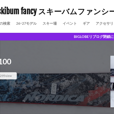
skibum fancy スキーバムファンシ
の検索
26ｰ27モデル
スキー場
イベント
ギア
アクセサリ
愉しさ
BIGLOBEリブログ閉鎖に伴い、こちらに移
00
295view