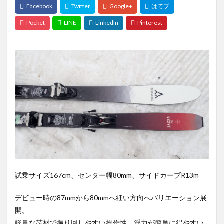
試乗サイズ167cm、センター幅80mm、サイドカーブR13m
デビュー時の87mmから80mmへ細い方向へバリエーション展
開。
軽量な芯材で振り回しやすい操作性。浮力が簡単に得やすい