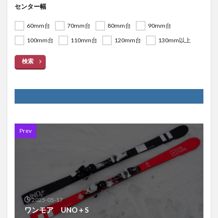
センター幅
60mm台
70mm台
80mm台
90mm台
100mm台
110mm台
120mm台
130mm以上
検索
Prev
2025-05-17
ワンモア UNO＋S