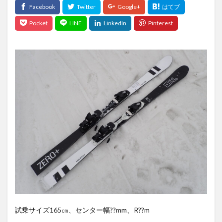
試乗サイズ165㎝、センター幅??mm、R??m