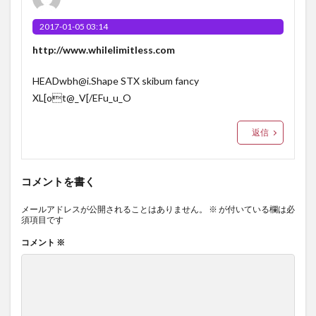
2017-01-05 03:14
http://www.whilelimitless.com
HEADwbh@i.Shape STX skibum fancy
XL[ot@_V[/EFu_u_O
返信
コメントを書く
メールアドレスが公開されることはありません。
※
が付いている欄は必
須項目です
コメント
※