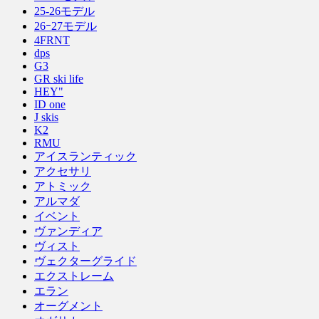
25-26モデル
26ｰ27モデル
4FRNT
dps
G3
GR ski life
HEY"
ID one
J skis
K2
RMU
アイスランティック
アクセサリ
アトミック
アルマダ
イベント
ヴァンディア
ヴィスト
ヴェクターグライド
エクストレーム
エラン
オーグメント