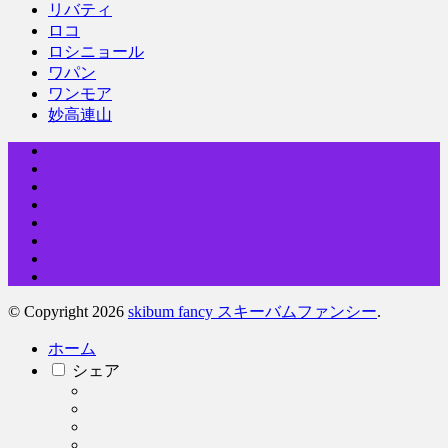
リバティ
ロコ
ロシニョール
ワパン
ワンモア
妙高連山
© Copyright 2026
skibum fancy スキーバムファンシー
.
ホーム
シェア