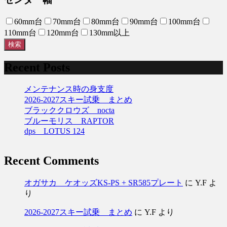
60mm台
70mm台
80mm台
90mm台
100mm台
110mm台
120mm台
130mm以上
検索
Recent Posts
メンテナンス時の身支度
2026-2027スキー試乗 まとめ
ブラッククロウズ nocta
ブルーモリス RAPTOR
dps LOTUS 124
Recent Comments
オガサカ ケオッズKS-PS + SR585プレート
に
Y.F
よ
り
2026-2027スキー試乗 まとめ
に
Y.F
より