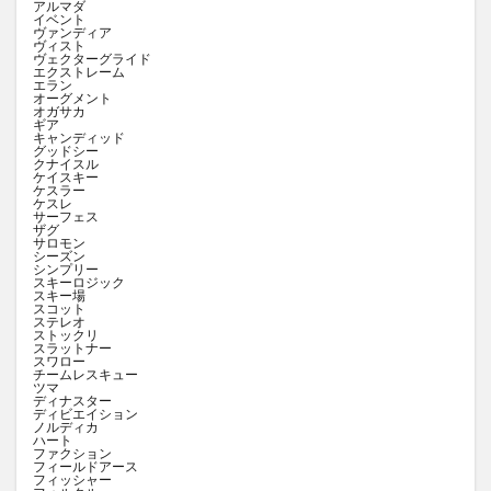
アルマダ
イベント
ヴァンディア
ヴィスト
ヴェクターグライド
エクストレーム
エラン
オーグメント
オガサカ
ギア
キャンディッド
グッドシー
クナイスル
ケイスキー
ケスラー
ケスレ
サーフェス
ザグ
サロモン
シーズン
シンプリー
スキーロジック
スキー場
スコット
ステレオ
ストックリ
スラットナー
スワロー
チームレスキュー
ツマ
ディナスター
ディビエイション
ノルディカ
ハート
ファクション
フィールドアース
フィッシャー