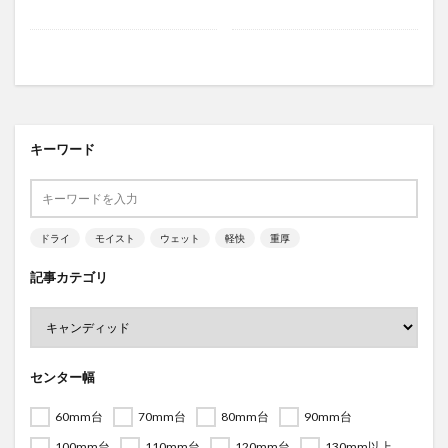
キーワード
ドライ
モイスト
ウェット
軽快
重厚
記事カテゴリ
センター幅
60mm台
70mm台
80mm台
90mm台
100mm台
110mm台
120mm台
130mm以上