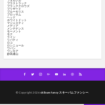
フォルクル
ブラストラック
ブラッククロウズ
ブリザード
ブルーモリス
ブロッサム
ヘッド
ホワイトドット
マジェスティ
メディア
メンテナンス
モーメント
モク
ライン
リバティ
ロコ
ロシニョール
ワパン
ワンモア
妙高連山
© Copyright 2026
skibum fancy スキーバムファンシー
.