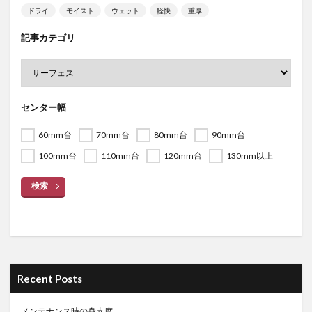
ドライ
モイスト
ウェット
軽快
重厚
記事カテゴリ
センター幅
60mm台
70mm台
80mm台
90mm台
100mm台
110mm台
120mm台
130mm以上
検索
Recent Posts
メンテナンス時の身支度