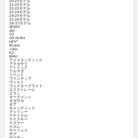
20-21モデル
21-22モデル
22-23モデル
23-24モデル
24-25モデル
25-26モデル
26ｰ27モデル
4FRNT
dps
G3
GR ski life
HEY"
ID one
J skis
K2
RMU
アイスランティック
アクセサリ
アトミック
アルマダ
イベント
ヴァンディア
ヴィスト
ヴェクターグライド
エクストレーム
エラン
オーグメント
オガサカ
ギア
キャンディッド
グッドシー
クナイスル
ケイスキー
ケスラー
ケスレ
サーフェス
ザグ
サロモン