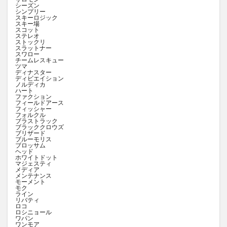
シーズン
シンプリー
スキーロジック
スキー場
スコット
ステレオ
ストックリ
スラットナー
スワロー
チームレスキュー
ツマ
ディナスター
ディビエイション
ノルディカ
ハート
ファクション
フィールドアース
フィッシャー
フォルクル
ブラストラック
ブラッククロウズ
ブリザード
ブルーモリス
ブロッサム
ヘッド
ホワイトドット
マジェスティ
メディア
メンテナンス
モーメント
モク
ライン
リバティ
ロコ
ロシニョール
ワパン
ワンモア