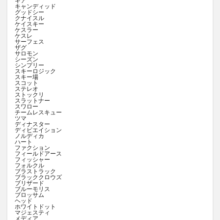
ギア
キャンディッド
グッドシー
クナイスル
ケイスキー
ケスラー
ケスレ
サーフェス
ザグ
サロモン
シーズン
シンプリー
スキーロジック
スキー場
スコット
ステレオ
ストックリ
スラットナー
スワロー
チームレスキュー
ツマ
ディナスター
ディビエイション
ノルディカ
ハート
ファクション
フィールドアース
フィッシャー
フォルクル
ブラストラック
ブラッククロウズ
ブリザード
ブルーモリス
ブロッサム
ヘッド
ホワイトドット
マジェスティ
メディア