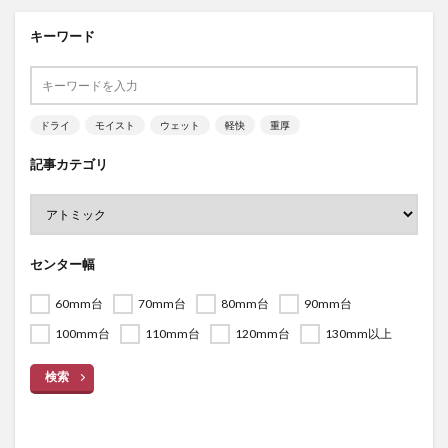
キーワード
ドライ
モイスト
ウェット
軽快
重厚
記事カテゴリ
センター幅
60mm台
70mm台
80mm台
90mm台
100mm台
110mm台
120mm台
130mm以上
検索