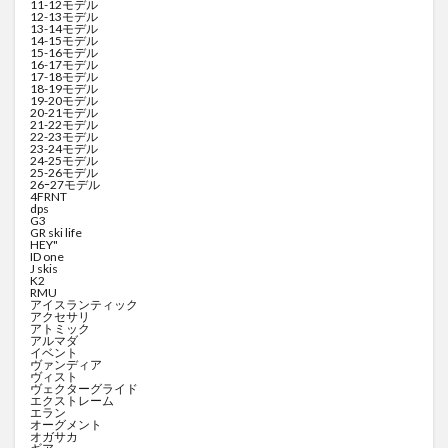
11-12モデル
12-13モデル
13-14モデル
14-15モデル
15-16モデル
16-17モデル
17-18モデル
18-19モデル
19-20モデル
20-21モデル
21-22モデル
22-23モデル
23-24モデル
24-25モデル
25-26モデル
26ｰ27モデル
4FRNT
dps
G3
GR ski life
HEY"
ID one
J skis
K2
RMU
アイスランティック
アクセサリ
アトミック
アルマダ
イベント
ヴァンディア
ヴィスト
ヴェクターグライド
エクストレーム
エラン
オーグメント
オガサカ