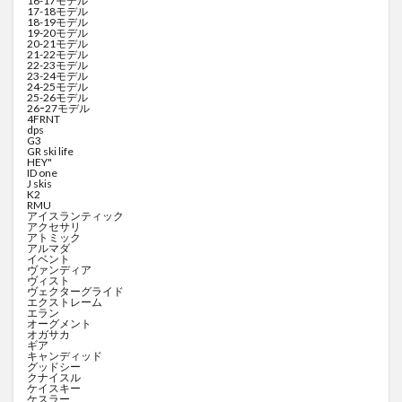
16-17モデル
17-18モデル
18-19モデル
19-20モデル
20-21モデル
21-22モデル
22-23モデル
23-24モデル
24-25モデル
25-26モデル
26ｰ27モデル
4FRNT
dps
G3
GR ski life
HEY"
ID one
J skis
K2
RMU
アイスランティック
アクセサリ
アトミック
アルマダ
イベント
ヴァンディア
ヴィスト
ヴェクターグライド
エクストレーム
エラン
オーグメント
オガサカ
ギア
キャンディッド
グッドシー
クナイスル
ケイスキー
ケスラー