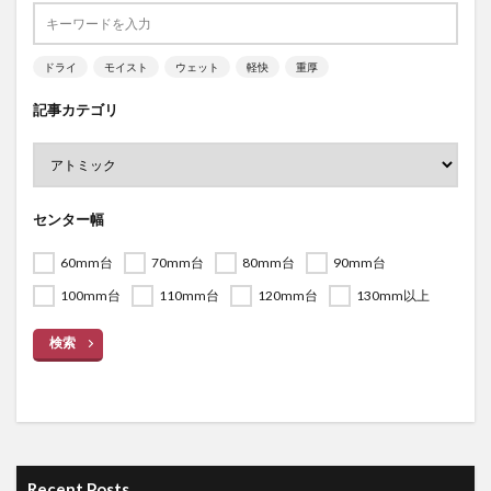
ドライ
モイスト
ウェット
軽快
重厚
記事カテゴリ
センター幅
60mm台
70mm台
80mm台
90mm台
100mm台
110mm台
120mm台
130mm以上
検索
Recent Posts