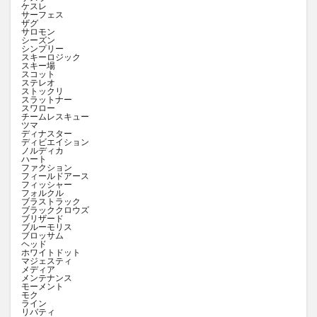
ケスレ
サーフェス
ザグ
サロモン
シーズン
シンプリー
スキーロジック
スキー場
スコット
ステレオ
ストックリ
スラットナー
スワロー
チームレスキュー
ツマ
ディナスター
ディビエイション
ノルディカ
ハート
ファクション
フィールドアース
フィッシャー
フォルクル
ブラストラック
ブラッククロウズ
ブリザード
ブルーモリス
ブロッサム
ヘッド
ホワイトドット
マジェスティ
メディア
メンテナンス
モーメント
モク
ライン
リバティ