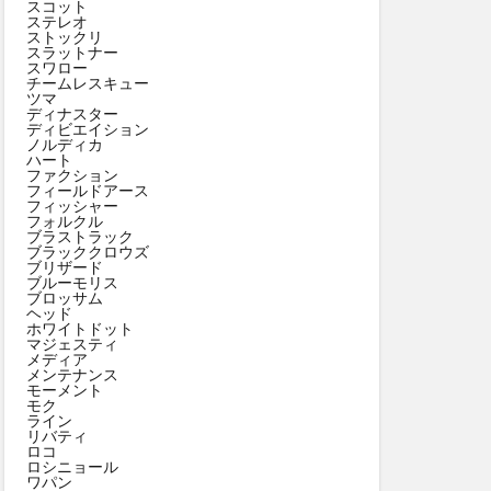
スコット
ステレオ
ストックリ
スラットナー
スワロー
チームレスキュー
ツマ
ディナスター
ディビエイション
ノルディカ
ハート
ファクション
フィールドアース
フィッシャー
フォルクル
ブラストラック
ブラッククロウズ
ブリザード
ブルーモリス
ブロッサム
ヘッド
ホワイトドット
マジェスティ
メディア
メンテナンス
モーメント
モク
ライン
リバティ
ロコ
ロシニョール
ワパン