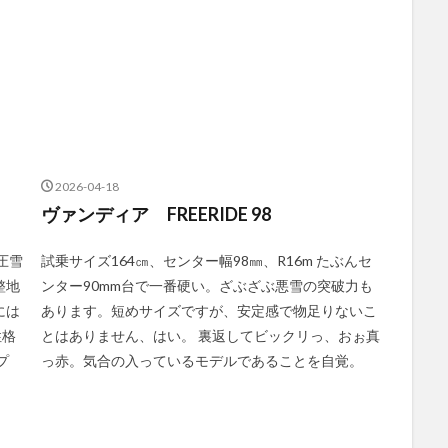
2026-04-18
ヴァンディア FREERIDE 98
圧雪
試乗サイズ164㎝、センター幅98㎜、R16m たぶんセ
整地
ンター90mm台で一番硬い。ざぶざぶ悪雪の突破力も
には
あります。短めサイズですが、安定感で物足りないこ
性格
とはありません、はい。 裏返してビックリっ、おぉ真
プ
っ赤。気合の入っているモデルであることを自覚。