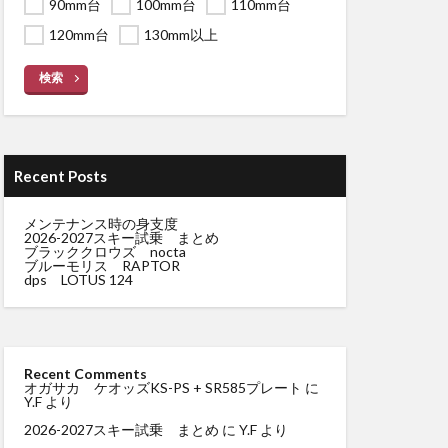
90mm台
100mm台
110mm台
120mm台
130mm以上
検索
Recent Posts
メンテナンス時の身支度
2026-2027スキー試乗 まとめ
ブラッククロウズ nocta
ブルーモリス RAPTOR
dps LOTUS 124
Recent Comments
オガサカ ケオッズKS-PS + SR585プレート
に
Y.F
より
2026-2027スキー試乗 まとめ
に
Y.F
より