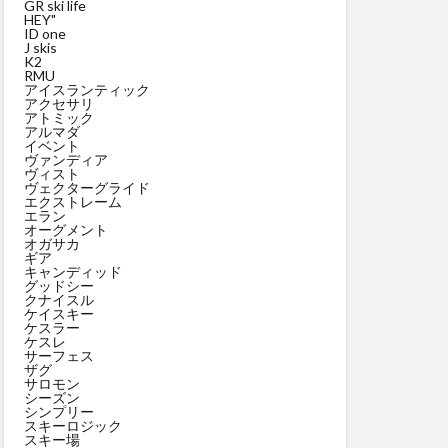
GR ski life
HEY"
ID one
J skis
K2
RMU
アイスランティック
アクセサリ
アトミック
アルマダ
イベント
ヴァンディア
ヴィスト
ヴェクターグライド
エクストレーム
エラン
オーグメント
オガサカ
ギア
キャンディッド
グッドシー
クナイスル
ケイスキー
ケスラー
ケスレ
サーフェス
ザグ
サロモン
シーズン
シンプリー
スキーロジック
スキー場