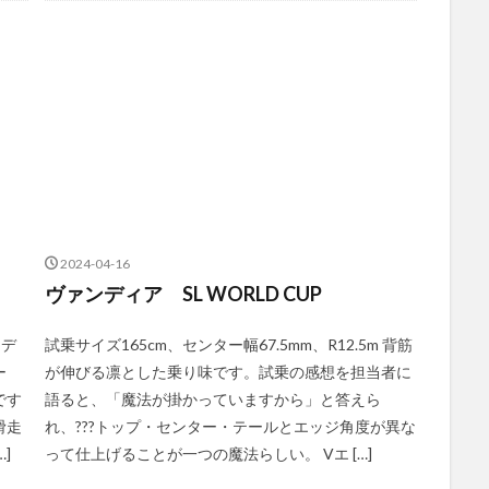
2024-04-16
ヴァンディア SL WORLD CUP
モデ
試乗サイズ165cm、センター幅67.5mm、R12.5m 背筋
ー
が伸びる凛とした乗り味です。試乗の感想を担当者に
です
語ると、「魔法が掛かっていますから」と答えら
滑走
れ、???トップ・センター・テールとエッジ角度が異な
]
って仕上げることが一つの魔法らしい。 Vエ […]