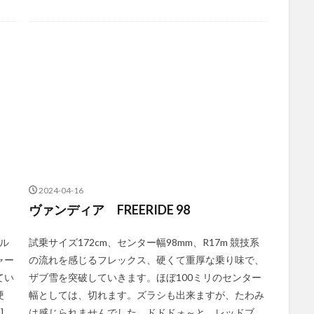
2024-04-16
ヴァンディア FREERIDE 98
ール
試乗サイズ172cm、センター幅98mm、R17m 競技系
ャー
の流れを感じるフレックス、硬くて重厚な乗り味で、
てい
ザブ雪を突破していきます。ほぼ100ミリのセンター
硬
幅としては、切れます。ズラシも出来ますが、たわみ
]
は感じられませんでした。ドドドォ～と、レッドブ