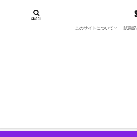
このサイトについて
試乗記
Blog Author Owned Model
モノからヒトの理解が深まる