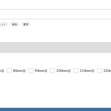
ェット
軽快
重厚
m台
80mm台
90mm台
100mm台
110mm台
120