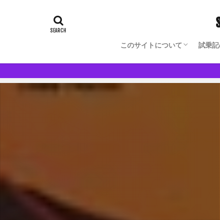
このサイトについて
試乗記
Blog Author Owned Model
モノからヒトの理解が深まる