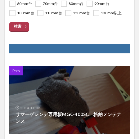
60mm台
70mm台
80mm台
90mm台
100mm台
110mm台
120mm台
130mm以上
検索
Prev
2014-11-08
サマーゲレンデ専用板MGC-400SC 格納メンテナ
ンス