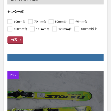
センター幅
60mm台
70mm台
80mm台
90mm台
100mm台
110mm台
120mm台
130mm以上
検索
Prev
2016-04-30