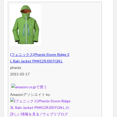
(フェニックス)Phenix Storm Ridge 3
L Rain Jacket PM412RJ00 FGN L
phenix
2015-03-17
Amazonアソシエイト by