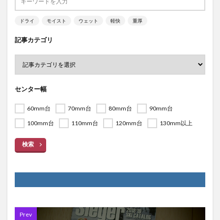
ドライ
モイスト
ウェット
軽快
重厚
記事カテゴリ
センター幅
60mm台
70mm台
80mm台
90mm台
100mm台
110mm台
120mm台
130mm以上
検索
Prev