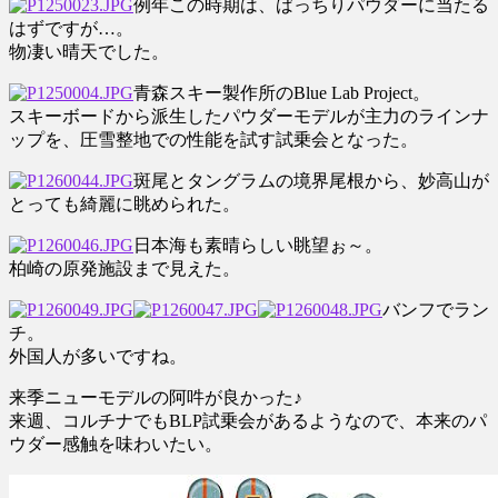
例年この時期は、ばっちりパウダーに当たる
はずですが…。
物凄い晴天でした。
青森スキー製作所のBlue Lab Project。
スキーボードから派生したパウダーモデルが主力のラインナ
ップを、圧雪整地での性能を試す試乗会となった。
斑尾とタングラムの境界尾根から、妙高山が
とっても綺麗に眺められた。
日本海も素晴らしい眺望ぉ～。
柏崎の原発施設まで見えた。
バンフでラン
チ。
外国人が多いですね。
来季ニューモデルの阿吽が良かった♪
来週、コルチナでもBLP試乗会があるようなので、本来のパ
ウダー感触を味わいたい。