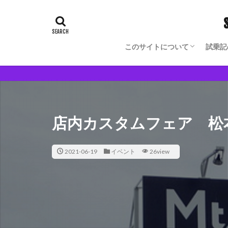
このサイトについて
試乗記
Blog Author Owned Model
モノからヒトの理解が深まる
店内カスタムフェア 松
2021-06-19
イベント
26view