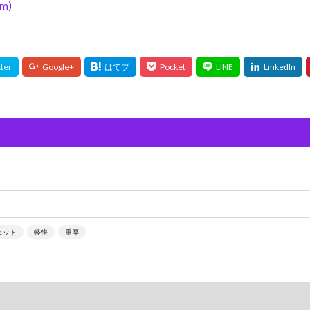
m)
ェット
軽快
重厚