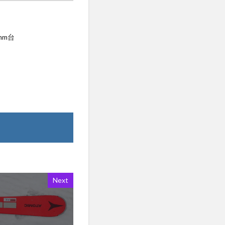
mm台
Next