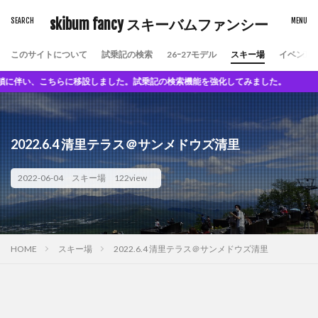
skibum fancy スキーバムファンシー
このサイトについて
試乗記の検索
26ｰ27モデル
スキー場
イベント
らに移設しました。試乗記の検索機能を強化してみました。
2022.6.4 清里テラス＠サンメドウズ清里
2022-06-04
スキー場
122view
HOME
スキー場
2022.6.4 清里テラス＠サンメドウズ清里