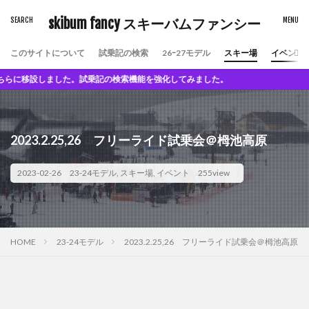
skibum fancy スキーバムファンシー
このサイトについて
試乗記の検索
26ｰ27モデル
スキー場
イベント
乗記の検索機能を強化してみました。
2023.2.25,26 フリーライド試乗会＠栂池高原
2023-02-26
23-24モデル
,
スキー場
,
イベント
255view
HOME
23-24モデル
2023.2.25,26 フリーライド試乗会＠栂池高原