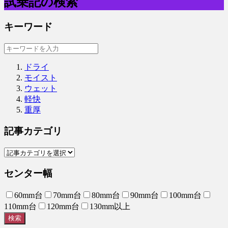
試乗記の検索
キーワード
ドライ
モイスト
ウェット
軽快
重厚
記事カテゴリ
センター幅
60mm台
70mm台
80mm台
90mm台
100mm台
110mm台
120mm台
130mm以上
検索