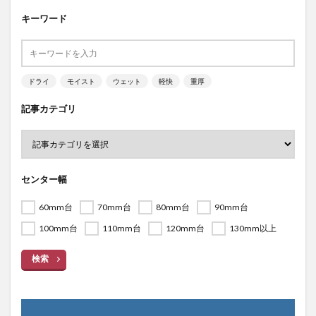
キーワード
ドライ
モイスト
ウェット
軽快
重厚
記事カテゴリ
センター幅
60mm台
70mm台
80mm台
90mm台
100mm台
110mm台
120mm台
130mm以上
検索