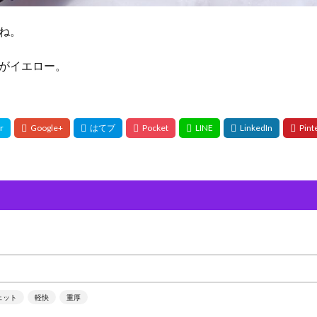
ね。
がイエロー。
ェット
軽快
重厚