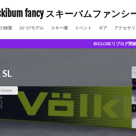
skibum fancy スキーバムファンシ
の検索
26ｰ27モデル
スキー場
イベント
ギア
アクセサリ
愉しさ
BIGLOBEリブログ閉鎖に伴い、こちらに
SL
15view