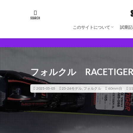
このサイトについて
試乗記
Blog Author Owned Model
モノからヒトの理解が深まる
フォルクル RACETIGER 
2025-05-05
25-26モデル
,
フォルクル
60mm台
11