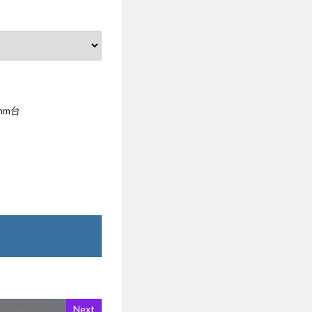
mm台
Next