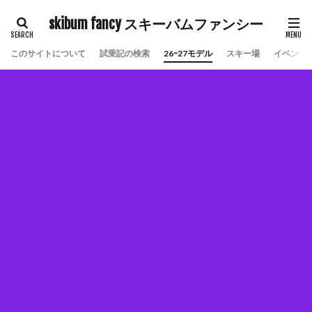
skibum fancy スキーバムファンシー
このサイトについて
試乗記の検索
26ｰ27モデル
スキー場
イベント