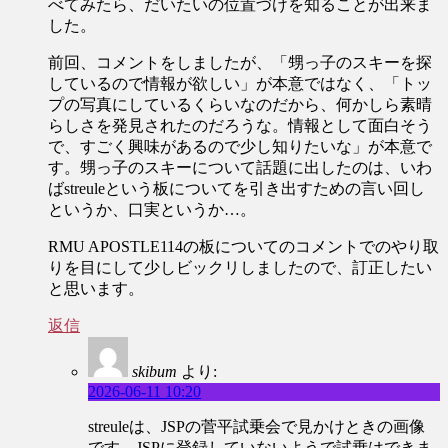
べてみたら、だいたいの位置づけを知ることが出来ま
した。
前回、コメントをしましたが、「甥っ子のスキーを探
しているので情報が欲しい」が本意ではなく、「トッ
プの写真にしているくらいなのだから、何かしら素晴
らしさを発見されたのだろうな。情報として面白そう
で、すごく興味があるので少し知りたいな」が本意で
す。甥っ子のスキーについて話題に出したのは、いわ
ばstreuleという板についてを引き出すための言い回し
というか、口実というか…。
RMU APOSTLE114の板についてのコメントでのやり取
りを目にして少しビックリしましたので、訂正したい
と思います。
返信
skibum
より:
2026-06-11 10:20
streuleは、JSPの菅平試乗会で見かけときの画像
です。JSPに登録していないようで試乗はできま