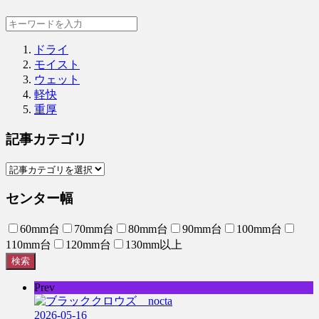
ドライ
モイスト
ウェット
軽快
重厚
記事カテゴリ
センター幅
60mm台
70mm台
80mm台
90mm台
100mm台
110mm台
120mm台
130mm以上
検索
Prev
2026-05-16