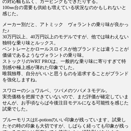
の対応幅も広く、カービングもできたりする。
100㎜台の需要も供給も増えている状況なのかもしれないと
感じた。
メーカー別だと、アトミック ヴォラントの乗り味が良かっ
た♪
30万円以上、40万円以上のモデルですが、他では味わえない
独特な乗り味とルックス。
ベントレーとかロールスロイスが他ブランドとは違うことが
価値であるようなヴォラントの乗り味。
ストックリのWRT PROは、一般的な乗り味に寄りすぎて特
別感や極上感が薄れた印象でした。
唯我独尊、自分がいいと思うものを追求することがブランド
を強化しますね。
スワローのシュワルベ、ツバメのツバメ３モデル。
実売価格を把握できていないので、まだ評価が確定していま
せんが、お手頃ならば今後注目モデルになる可能性を感じた
試乗でした。
ブルーモリスはE-potionのいい印象が残っています。試乗し
たその時の印象も大切ですが、しばらく経っても印象が残っ