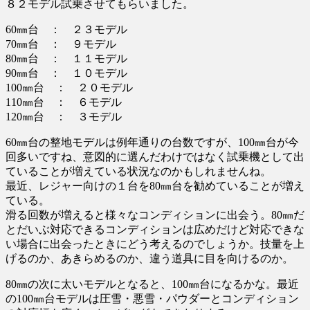
８２モデル試乗させてもらいました。
60㎜台 ： ２３モデル
70㎜台 ： ９モデル
80㎜台 ： １１モデル
90㎜台 ： １０モデル
100㎜台 ： ２０モデル
110㎜台 ： ６モデル
120㎜台 ： ３モデル
60㎜台の整地モデルは例年通りの台数ですが、100㎜台が今
回多いですね、意図的に選んだわけではなく試乗機として出
ていることが増えている状況なのかもしれませんね。
最近、レジャー向けの１台を80㎜台を勧めていることが増え
ている。
滑る回数が増えると様々なコンディションに出会う。80㎜だ
とだいぶ対応できるコンディションは広めだけど対応できな
い場合に出会ったときにどう考えるのでしょうか。技量を上
げるのか、あきらめるのか、違う道具に目を向けるのか。
80㎜の次に太いモデルとなると、100㎜台になるかな。最近
の100㎜台モデルは圧雪・悪雪・パウダーとコンディション