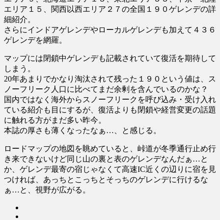
エリア１５、関西以西エリア２７の全国１９０ゲレンデの詳
細紹介。
さらにインドアゲレンデやローカルゲレンデも加えて４３６
ゲレンデを網羅。
マップには閉鎖中ゲレンデも記載されていて復活を期待して
しまう。
20年あまりでかなり淘汰されて残った１９０という値は、ス
ノーフリーク人口に比べてまだ余剰を含んでいるのかな？
国内ではなく海外からスノーフリークを呼び込み・受け入れ
ている紹介も目にするが、復活よりも閉鎖や経営変更の話題
に触れる方がまだ多い昨今。
本誌の厚さも薄くなったなぁ…、と感じる。
ロードマップの地図を眺めていると、峠道が冬季通行止め行
き来できないけど同じ山の裏と表のゲレンデなんだぁ…と
か、ゲレンデ最寄の宿じゃなくて高速IC近くの辺りに宿を見
つければ、あっちとこっちとそっちのゲレンデに行けるな
ぁ…と、視野が広がる。