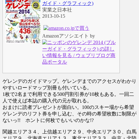
ガイド・グラフィック)
実業之日本社
2013-10-15
Amazonアソシエイト by
ゲレンデのガイドマップ。ゲレンデまでのアクセスがわかり
やすいロードマップ別冊も付いている。
1枚で2名まで利用できる500円割引券が10枚もある。一回二
人で使えば本誌の購入代の元が取れる。
おまけに読者プレゼントが面白い。100のスキー場から希望
ゲレンデのリフト券を申し込む、その時の希望枚数に制限が
ないっ!! ホントに何枚でもいいのかな!?
関越エリア３４、上信越エリア２９、中央エリア３０、白馬
エリア９、北海道エリア１３、東北エリア３３、中京・北陸