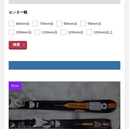
センター幅
60mm台
70mm台
80mm台
90mm台
100mm台
110mm台
120mm台
130mm以上
検索
Prev
2016-04-09