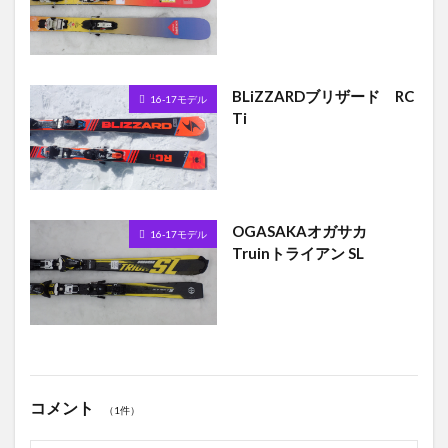
BLiZZARDブリザード RC
16-17モデル
Ti
OGASAKAオガサカ
16-17モデル
Truinトライアン SL
コメント
（1件）