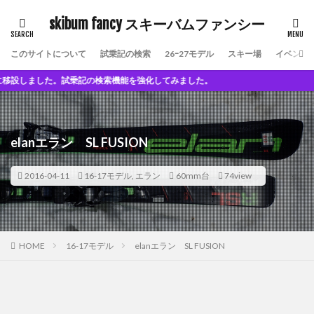
skibum fancy スキーバムファンシー
このサイトについて
試乗記の検索
26ｰ27モデル
スキー場
イベント
ました。試乗記の検索機能を強化してみました。
elanエラン SL FUSION
2016-04-11
16-17モデル
,
エラン
60mm台
74view
HOME
16-17モデル
elanエラン SL FUSION