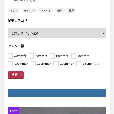
ドライ
モイスト
ウェット
軽快
重厚
記事カテゴリ
センター幅
60mm台
70mm台
80mm台
90mm台
100mm台
110mm台
120mm台
130mm以上
検索
Prev