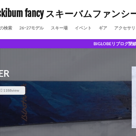
skibum fancy スキーバムファンシ
の検索
26ｰ27モデル
スキー場
イベント
ギア
アクセサリ
愉しさ
BIGLOBEリブログ閉鎖に伴い、こちらに
ER
1188view