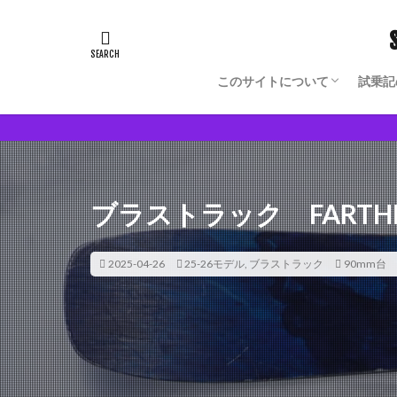
このサイトについて
試乗記
Blog Author Owned Model
モノからヒトの理解が深まる
ブラストラック FARTH
2025-04-26
25-26モデル
,
ブラストラック
90mm台