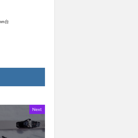
mm台
Next