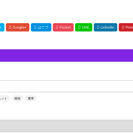
ェット
軽快
重厚