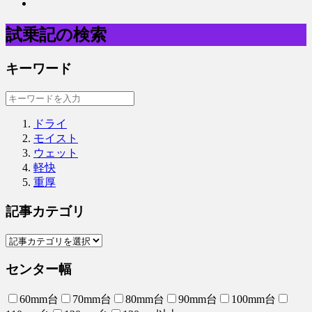
試乗記の検索
キーワード
ドライ
モイスト
ウェット
軽快
重厚
記事カテゴリ
センター幅
60mm台
70mm台
80mm台
90mm台
100mm台