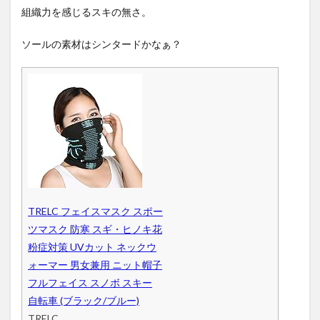
組織力を感じるスキの無さ。
ソールの素材はシンタードかなぁ？
TRELC フェイスマスク スポー
ツマスク 防寒 スギ・ヒノキ花
粉症対策 UVカット ネックウ
ォーマー 男女兼用 ニット帽子
フルフェイス スノボ スキー
自転車 (ブラック/ブルー)
TRELC