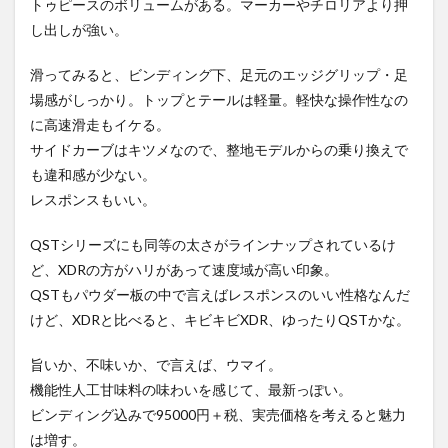
トゥピースのボリュームがある。マーカーやチロリアより押
し出しが強い。
滑ってみると、ビンディング下、足元のエッジグリップ・足
場感がしっかり。トップとテールは軽量。軽快な操作性なの
に高速滑走もイケる。
サイドカーブはキツメなので、整地モデルからの乗り換えで
も違和感が少ない。
レスポンスもいい。
QSTシリーズにも同等の太さがラインナップされているけ
ど、XDRの方がハリがあって速度域が高い印象。
QSTもパウダー板の中で言えばレスポンスのいい性格なんだ
けど、XDRと比べると、キビキビXDR、ゆったりQSTかな。
旨いか、不味いか、で言えば、ウマイ。
機能性人工甘味料の味わいを感じて、最新っぽい。
ビンディング込みで95000円＋税、実売価格を考えると魅力
は増す。