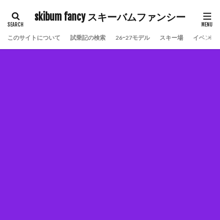
skibum fancy スキーバムファンシー
このサイトについて
試乗記の検索
26ｰ27モデル
スキー場
イベント