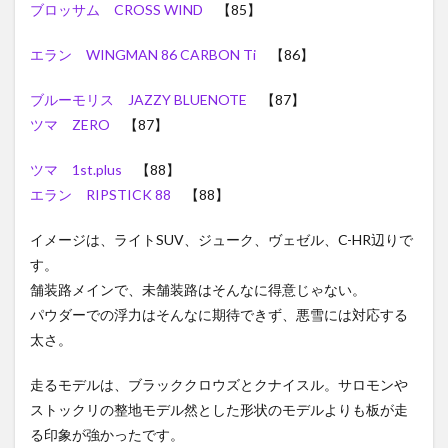
ブロッサム CROSS WIND
【85】
エラン WINGMAN 86 CARBON Ti
【86】
ブルーモリス JAZZY BLUENOTE
【87】
ツマ ZERO
【87】
ツマ 1st.plus
【88】
エラン RIPSTICK 88
【88】
イメージは、ライトSUV、ジューク、ヴェゼル、C-HR辺りで
す。
舗装路メインで、未舗装路はそんなに得意じゃない。
パウダーでの浮力はそんなに期待できず、悪雪には対応する
太さ。
走るモデルは、ブラッククロウズとクナイスル。サロモンや
ストックリの整地モデル然とした形状のモデルよりも板が走
る印象が強かったです。