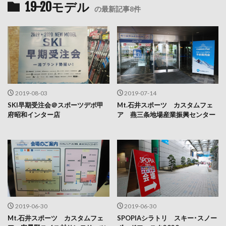
19-20モデル
の最新記事8件
2019-08-03
2019-07-14
SKI早期受注会＠スポーツデポ甲
Mt.石井スポーツ カスタムフェ
府昭和インター店
ア 燕三条地場産業振興センター
2019-06-30
2019-06-30
Mt.石井スポーツ カスタムフェ
SPOPIAシラトリ スキー･スノー