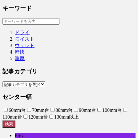
キーワード
ドライ
モイスト
ウェット
軽快
重厚
記事カテゴリ
センター幅
60mm台
70mm台
80mm台
90mm台
100mm台
110mm台
120mm台
130mm以上
検索
Prev