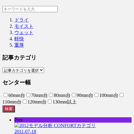
ドライ
モイスト
ウェット
軽快
重厚
記事カテゴリ
センター幅
60mm台
70mm台
80mm台
90mm台
100mm台
110mm台
120mm台
130mm以上
検索
Prev
2011-07-18