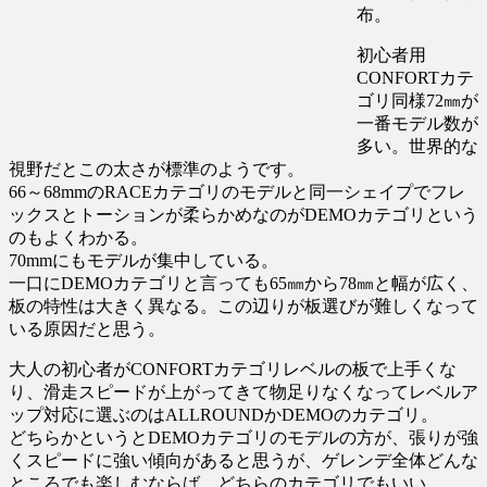
布。
初心者用
CONFORTカテ
ゴリ同様72㎜が
一番モデル数が
多い。世界的な
視野だとこの太さが標準のようです。
66～68mmのRACEカテゴリのモデルと同一シェイプでフレ
ックスとトーションが柔らかめなのがDEMOカテゴリという
のもよくわかる。
70mmにもモデルが集中している。
一口にDEMOカテゴリと言っても65㎜から78㎜と幅が広く、
板の特性は大きく異なる。この辺りが板選びが難しくなって
いる原因だと思う。
大人の初心者がCONFORTカテゴリレベルの板で上手くな
り、滑走スピードが上がってきて物足りなくなってレベルア
ップ対応に選ぶのはALLROUNDかDEMOのカテゴリ。
どちらかというとDEMOカテゴリのモデルの方が、張りが強
くスピードに強い傾向があると思うが、ゲレンデ全体どんな
ところでも楽しむならば、どちらのカテゴリでもいい。