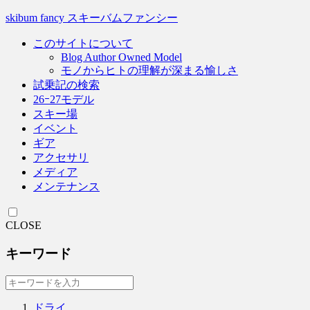
skibum fancy スキーバムファンシー
このサイトについて
Blog Author Owned Model
モノからヒトの理解が深まる愉しさ
試乗記の検索
26ｰ27モデル
スキー場
イベント
ギア
アクセサリ
メディア
メンテナンス
CLOSE
キーワード
ドライ