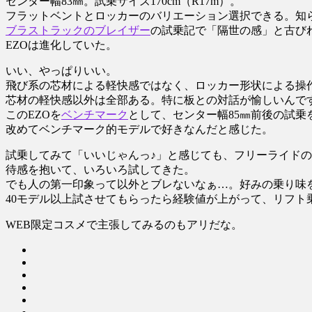
センター幅83㎜。試乗サイズ170cm（R17m）。
フラットベントとロッカーのバリエーション選択できる。知
ブラストラックのブレイザー
の試乗記で「隔世の感」と古び
EZOは進化していた。
いい、やっぱりいい。
飛び系の芯材による軽快感ではなく、ロッカー形状による操
芯材の軽快感以外は全部ある。特に板との対話が愉しいんです
このEZOを
ベンチマーク
として、センター幅85㎜前後の試乗
改めてベンチマーク的モデルで好きなんだと感じた。
試乗してみて「いいじゃんっ♪」と感じても、フリーライド
待感を抱いて、いろいろ試してきた。
でも人の第一印象って以外とブレないなぁ…。好みの乗り味
40モデル以上試させてもらったら経験値が上がって、リフ
WEB限定コスメで主張してみるのもアリだな。