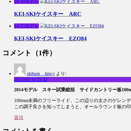
18-19モデル
KEI-SKIケイスキー ARC
14-15モデル
KEI-SKIケイスキー EZO84
コメント
（1件）
skibum fancy
より:
2013-05-14 21:52
2014モデル スキー試乗総括 サイドカントリー板100
100mm未満のフリーライド、この辺りの太さのゲレン
この調子良さを知ってしまうと、オールラウンド板の印
返信