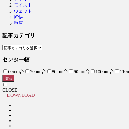
モイスト
ウェット
軽快
重厚
記事カテゴリ
センター幅
60mm台
70mm台
80mm台
90mm台
100mm台
110
検索
CLOSE
DOWNLOAD